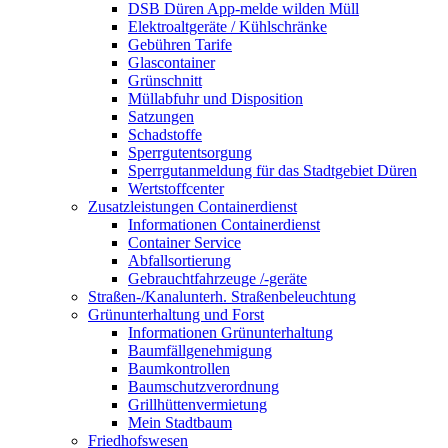
DSB Düren App-melde wilden Müll
Elektroaltgeräte / Kühlschränke
Gebühren Tarife
Glascontainer
Grünschnitt
Müllabfuhr und Disposition
Satzungen
Schadstoffe
Sperrgutentsorgung
Sperrgutanmeldung für das Stadtgebiet Düren
Wertstoffcenter
Zusatzleistungen Containerdienst
Informationen Containerdienst
Container Service
Abfallsortierung
Gebrauchtfahrzeuge /-geräte
Straßen-/Kanalunterh. Straßenbeleuchtung
Grünunterhaltung und Forst
Informationen Grünunterhaltung
Baumfällgenehmigung
Baumkontrollen
Baumschutzverordnung
Grillhüttenvermietung
Mein Stadtbaum
Friedhofswesen