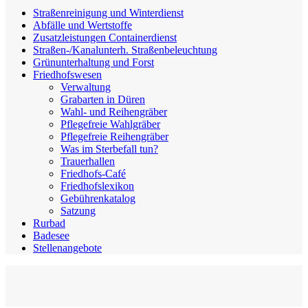
Straßenreinigung und Winterdienst
Abfälle und Wertstoffe
Zusatzleistungen Containerdienst
Straßen-/Kanalunterh. Straßenbeleuchtung
Grünunterhaltung und Forst
Friedhofswesen
Verwaltung
Grabarten in Düren
Wahl- und Reihengräber
Pflegefreie Wahlgräber
Pflegefreie Reihengräber
Was im Sterbefall tun?
Trauerhallen
Friedhofs-Café
Friedhofslexikon
Gebührenkatalog
Satzung
Rurbad
Badesee
Stellenangebote