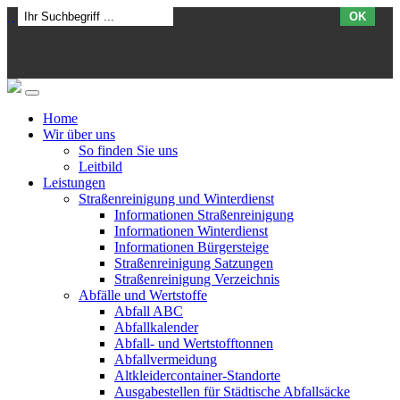
OK
Home
Wir über uns
So finden Sie uns
Leitbild
Leistungen
Straßenreinigung und Winterdienst
Informationen Straßenreinigung
Informationen Winterdienst
Informationen Bürgersteige
Straßenreinigung Satzungen
Straßenreinigung Verzeichnis
Abfälle und Wertstoffe
Abfall ABC
Abfallkalender
Abfall- und Wertstofftonnen
Abfallvermeidung
Altkleidercontainer-Standorte
Ausgabestellen für Städtische Abfallsäcke