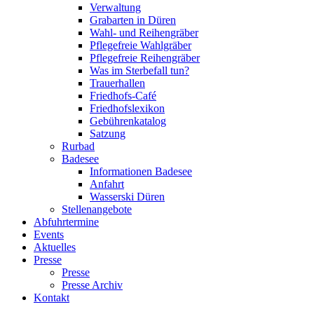
Verwaltung
Grabarten in Düren
Wahl- und Reihengräber
Pflegefreie Wahlgräber
Pflegefreie Reihengräber
Was im Sterbefall tun?
Trauerhallen
Friedhofs-Café
Friedhofslexikon
Gebührenkatalog
Satzung
Rurbad
Badesee
Informationen Badesee
Anfahrt
Wasserski Düren
Stellenangebote
Abfuhrtermine
Events
Aktuelles
Presse
Presse
Presse Archiv
Kontakt