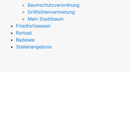
Baumschutzverordnung
Grillhüttenvermietung
Mein Stadtbaum
Friedhofswesen
Rurbad
Badesee
Stellenangebote
© Dürener Service Betrieb
"Sämtlicher Inhalt, Handelsnamen beziehungsweise
Aufmachungen, Warenzeichen, Illustrationen und damit
verbundene Bilder sind Warenzeichen beziehungsweise
urheberrechtlich geschützte Werke ihrer jeweiligen
Besitzer. Alle Rechte vorbehalten."